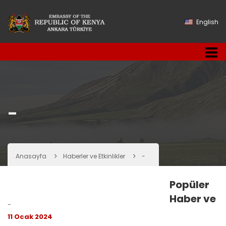
English
-
Anasayfa
Haberler ve Etkinlikler
-
Popüler
Haber ve
-
11 Ocak 2024