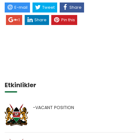
E-mail
Tweet
Share
+1
Share
Pin this
Etkinlikler
-VACANT POSITION