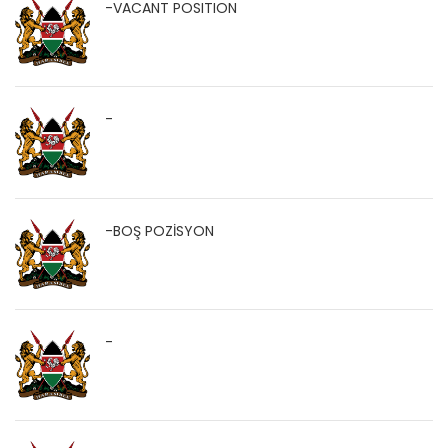
-VACANT POSITION
-
-BOŞ POZİSYON
-