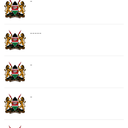
-
-----
-
-