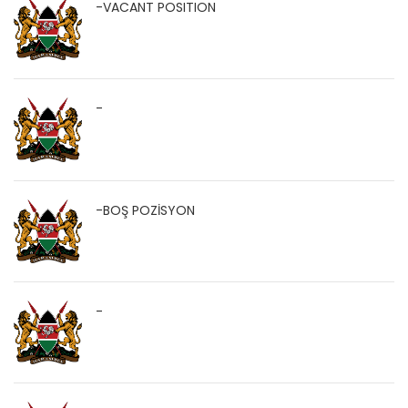
-VACANT POSITION
-
-BOŞ POZİSYON
-