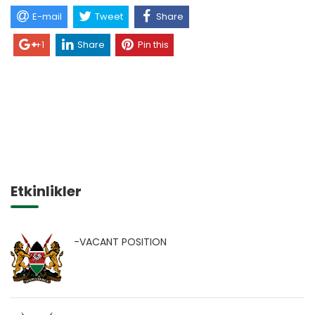
E-mail
Tweet
Share
+1
Share
Pin this
Etkinlikler
-VACANT POSITION