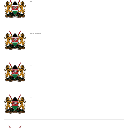
-
-----
-
-