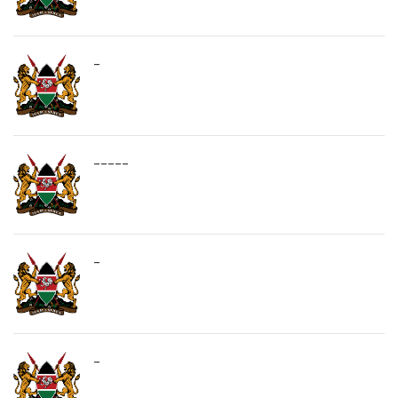
-
-----
-
-