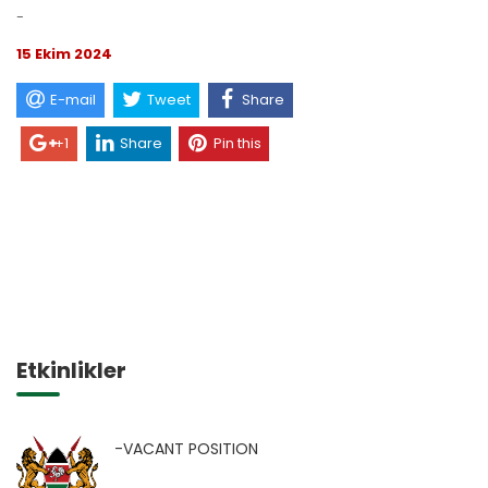
-
15 Ekim 2024
E-mail
Tweet
Share
+1
Share
Pin this
Etkinlikler
-VACANT POSITION