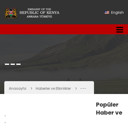
English
---
Anasayfa
Haberler ve Etkinlikler
---
Popüler
Haber ve
-
-